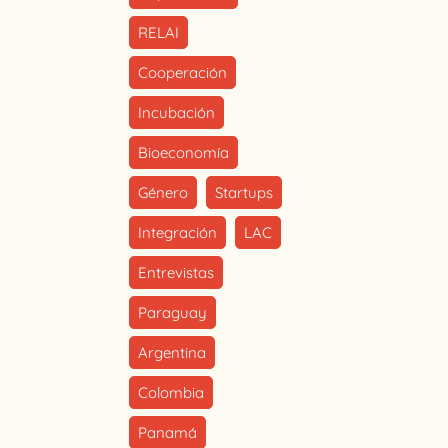
RELAI
Cooperación
Incubación
Bioeconomía
Género
Startups
Integración
LAC
Entrevistas
Paraguay
Argentina
Colombia
Panamá