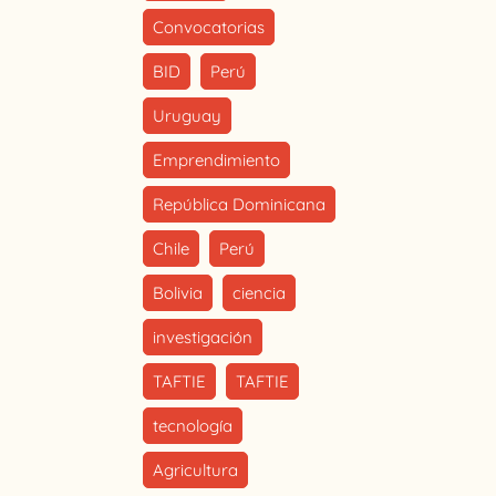
Convocatorias
BID
Perú
Uruguay
Emprendimiento
República Dominicana
Chile
Perú
Bolivia
ciencia
investigación
TAFTIE
TAFTIE
tecnología
Agricultura