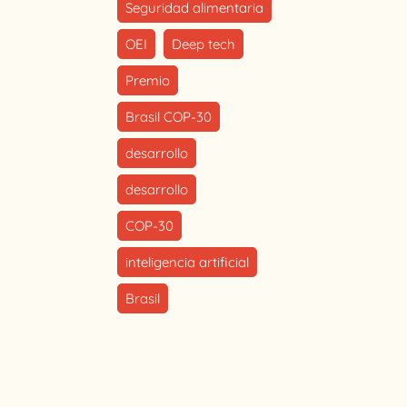
Seguridad alimentaria
OEI
Deep tech
Premio
Brasil COP-30
desarrollo
desarrollo
COP-30
inteligencia artificial
Brasil