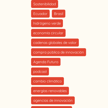
Sostenibilidad
Ecuador
Brasil
hidrógeno verde
economía circular
cadenas globales de valor
compra pública de innovación
Agenda Futuro
podcast
cambio climático
energías renovables
agencias de innovación