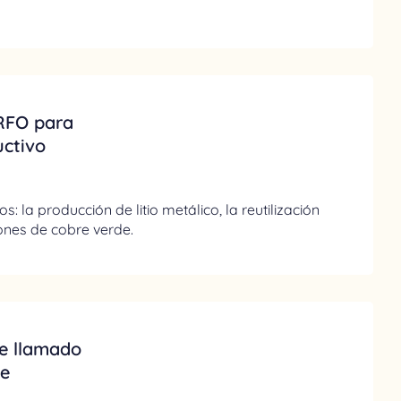
RFO para
uctivo
: la producción de litio metálico, la reutilización
iones de cobre verde.
re llamado
de