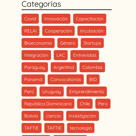
Categorías
Covid
Innovación
Capacitación
RELAI
Cooperación
Incubación
Bioeconomía
Género
Startups
Integración
LAC
Entrevistas
Paraguay
Argentina
Colombia
Panamá
Convocatorias
BID
Perú
Uruguay
Emprendimiento
República Dominicana
Chile
Perú
Bolivia
ciencia
investigación
TAFTIE
TAFTIE
tecnología