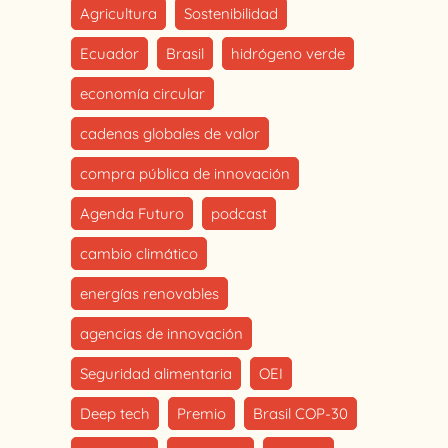
Agricultura
Sostenibilidad
Ecuador
Brasil
hidrógeno verde
economía circular
cadenas globales de valor
compra pública de innovación
Agenda Futuro
podcast
cambio climático
energías renovables
agencias de innovación
Seguridad alimentaria
OEI
Deep tech
Premio
Brasil COP-30