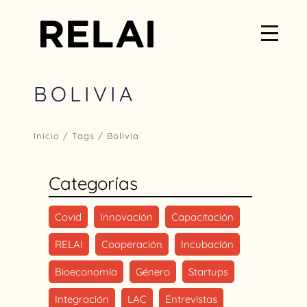
BOLIVIA
Inicio
/ Tags / Bolivia
Categorías
Covid
Innovación
Capacitación
RELAI
Cooperación
Incubación
Bioeconomía
Género
Startups
Integración
LAC
Entrevistas