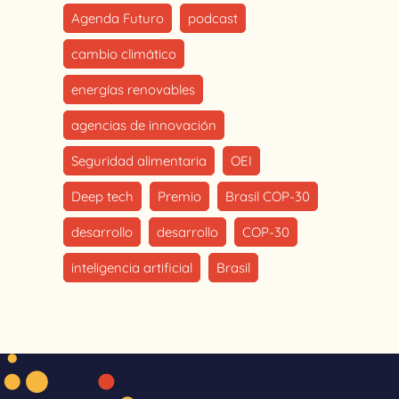
Agenda Futuro
podcast
cambio climático
energías renovables
agencias de innovación
Seguridad alimentaria
OEI
Deep tech
Premio
Brasil COP-30
desarrollo
desarrollo
COP-30
inteligencia artificial
Brasil