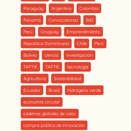
Paraguay
Argentina
Colombia
Panamá
Convocatorias
BID
Perú
Uruguay
Emprendimiento
República Dominicana
Chile
Perú
Bolivia
ciencia
investigación
TAFTIE
TAFTIE
tecnología
Agricultura
Sostenibilidad
Ecuador
Brasil
hidrógeno verde
economía circular
cadenas globales de valor
compra pública de innovación