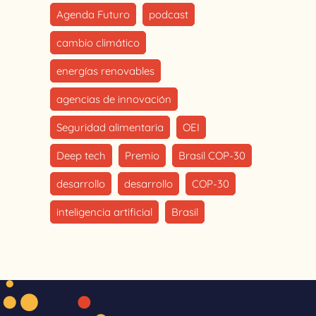
Agenda Futuro
podcast
cambio climático
energías renovables
agencias de innovación
Seguridad alimentaria
OEI
Deep tech
Premio
Brasil COP-30
desarrollo
desarrollo
COP-30
inteligencia artificial
Brasil