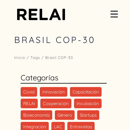
BRASIL COP-30
Inicio
/ Tags / Brasil COP-30
Categorías
Covid
Innovación
Capacitación
RELAI
Cooperación
Incubación
Bioeconomía
Género
Startups
Integración
LAC
Entrevistas