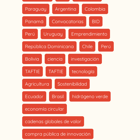
Paraguay
Argentina
Colombia
Panamá
Convocatorias
BID
Perú
Uruguay
Emprendimiento
República Dominicana
Chile
Perú
Bolivia
ciencia
investigación
TAFTIE
TAFTIE
tecnología
Agricultura
Sostenibilidad
Ecuador
Brasil
hidrógeno verde
economía circular
cadenas globales de valor
compra pública de innovación