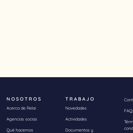
NOSOTROS
TRABAJO
Cont
Acerca de Relai
Novedades
FAQ
Agencias socias
Actividades
Térm
cond
Qué hacemos
Documentos y