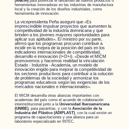
(ANEIH)
para potenciar el desarrollo de nuevos productos o
herramientas innovadoras en las industrias de manufactura
local y la creación de los diseños industriales, como
herramienta de innovación.
La vicepresidenta Peña aseguró que
Es
«
imprescindible impulsar proyectos que aumenten la
competitividad de la industria dominicana y que
brinden a los jóvenes mayores oportunidades para
aplicar sus aptitudes
. El ministro por su parte,
»
afirmó que los programas procuran contribuir a
incidir en la mejora de la posición del país en los
indicadores internacionales de competitividad,
desarrollo e innovación (I+D+i).
Desde el MICM
«
promovemos y hacemos realidad la vinculación
Estado - Industria - Academia, un modelo de
innovación erigido para mejorar la competitividad de
los sectores productivos para contribuir a la solución
de problemas de la sociedad y armonizar los
programas educativos según las exigencias de los
mercados nacionales e internacionales
.
»
El MICM desarrolla otras alianzas importantes con
academias del país como el acuerdo de colaboración
interinstitucional junto a la
Universidad Iberoamericana
(UNIBE)
, para pasantías, y con la
Asociación de la
Industria del Plástico (ADIPLAST)
, con la cual existe un
programa de capacitaciones y una alianza para un
laboratorio especializado en INTEC.