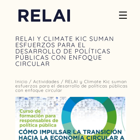
RELAI Y CLIMATE KIC SUMAN
ESFUERZOS PARA EL
DESARROLLO DE POLÍTICAS
PÚBLICAS CON ENFOQUE
CIRCULAR
Inicio
/
Actividades
/ RELAI y Climate Kic suman
esfuerzos para el desarrollo de políticas públicas
con enfoque circular